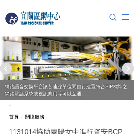
跳
到
主
要
內
容
區
網路語音交換平台讓各連線單位間自行建置符合SIP標準之
網路電話系統或視訊應用等可以互通。
:::
首頁
關懷服務
1131014協助蘭陽女中進行資安BCP