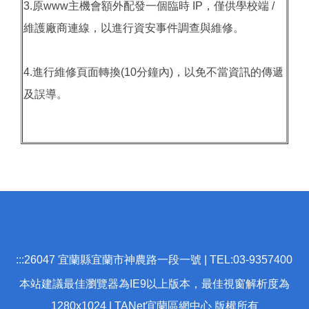
3.原www主機會額外配發一個臨時 IP，僅供學校端 /
維護廠商連線，以進行資安事件調查與維修。
4.進行維修頁面轉換(10分鐘內)，以免不當資訊的傳遞
及誤導。
:::
26047 宜蘭縣宜蘭市神農路一段一號 | TEL:03-9357400
本站建議最佳瀏覽器為IE9以上版本，最佳視窗解析度為
1280x1024 | TANet宜蘭區網中心 版權所有