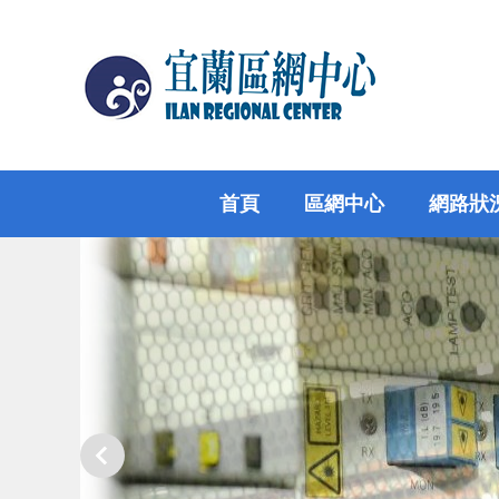
跳
到
主
要
內
容
區
首頁
區網中心
網路狀