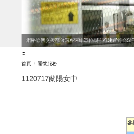
本中心擁有2座60KVA不斷電系統與500加侖油箱
網路語音交換平台讓各連線單位間自行建置符合SI
:::
首頁
關懷服務
1120717蘭陽女中
參