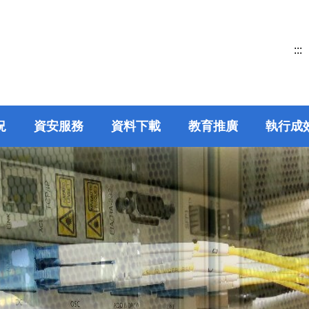
:::
況
資安服務
資料下載
教育推廣
執行成