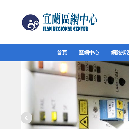
跳
到
主
要
內
容
區
首頁
區網中心
網路狀