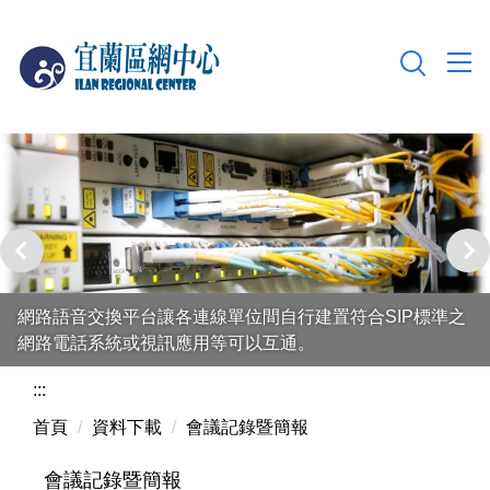
跳
到
主
要
內
容
區
網路語音交換平台讓各連線單位間自行建置符合SIP標準之
網路電話系統或視訊應用等可以互通。
:::
首頁
資料下載
會議記錄暨簡報
會議記錄暨簡報