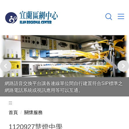
跳
到
主
要
內
容
區
網路語音交換平台讓各連線單位間自行建置符合SIP標準之
網路電話系統或視訊應用等可以互通。
:::
首頁
關懷服務
1120927慧燈中學