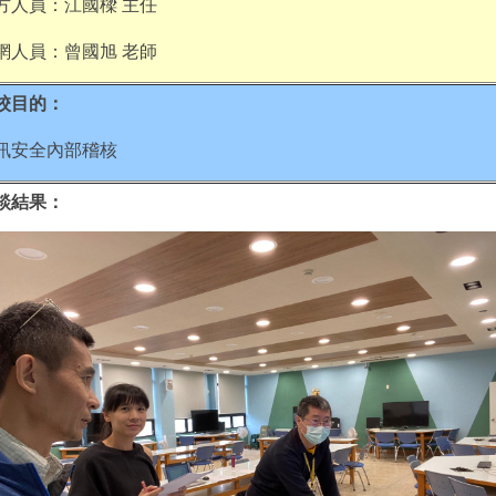
方人員：江國樑 主任
網人員：曾國旭 老師
校目的：
訊安全內部稽核
談結果：