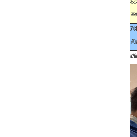
校
區
到
資
訪