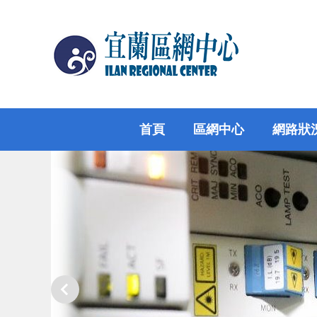
跳
到
主
要
內
容
區
首頁
區網中心
網路狀