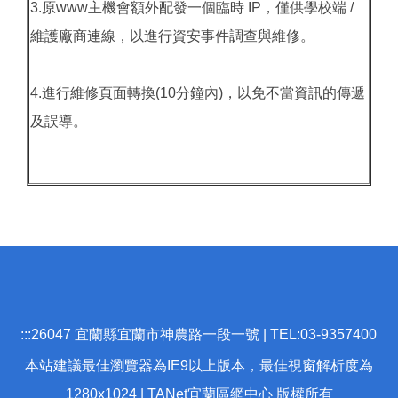
3.原www主機會額外配發一個臨時 IP，僅供學校端 /
維護廠商連線，以進行資安事件調查與維修。
4.進行維修頁面轉換(10分鐘內)，以免不當資訊的傳遞
及誤導。
:::
26047 宜蘭縣宜蘭市神農路一段一號 | TEL:03-9357400
本站建議最佳瀏覽器為IE9以上版本，最佳視窗解析度為
1280x1024 | TANet宜蘭區網中心 版權所有