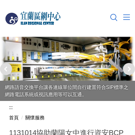
跳
到
主
要
內
容
區
網路語音交換平台讓各連線單位間自行建置符合SIP標準之
網路電話系統或視訊應用等可以互通。
:::
首頁
關懷服務
1131014協助蘭陽女中進行資安BCP