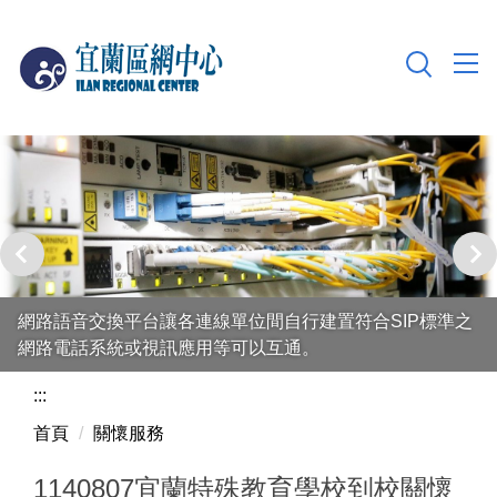
跳
到
主
要
內
容
區
網路語音交換平台讓各連線單位間自行建置符合SIP標準之
網路電話系統或視訊應用等可以互通。
:::
首頁
關懷服務
1140807宜蘭特殊教育學校到校關懷