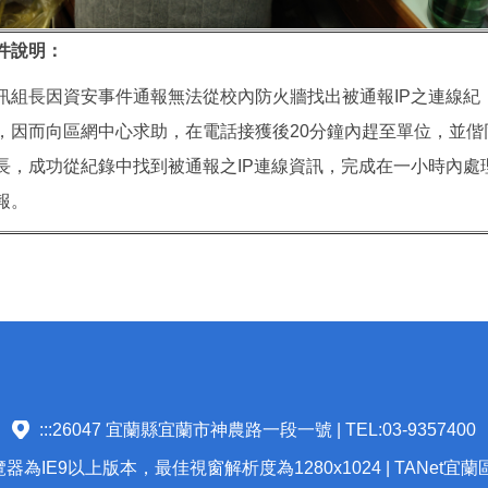
件說明：
訊組長因資安事件通報無法從校內防火牆找出被通報IP之連線紀
，因而向區網中心求助，在電話接獲後20分鐘內趕至單位，並偕
長，成功從紀錄中找到被通報之IP連線資訊，完成在一小時內處
報。
:::
26047 宜蘭縣宜蘭市神農路一段一號 | TEL:03-9357400
為IE9以上版本，最佳視窗解析度為1280x1024 | TANet宜