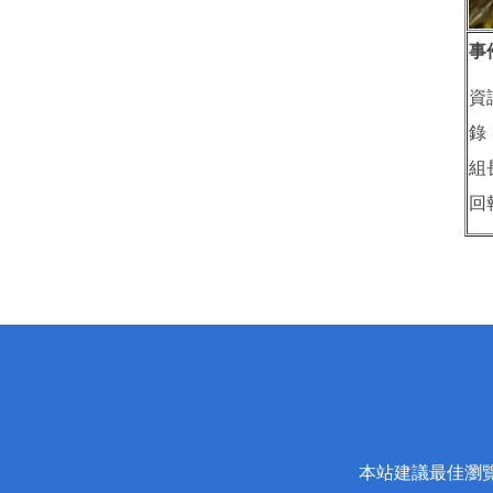
事
資
錄
組
回
本站建議最佳瀏覽器