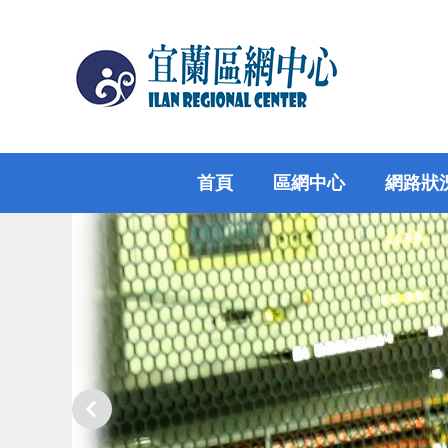
跳
到
主
要
內
容
區
首頁
區網中心
網路狀