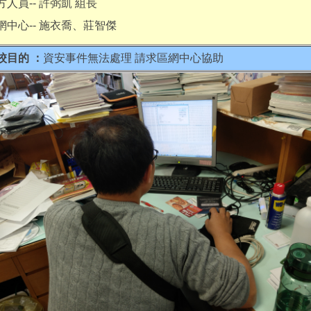
方人員-- 許弼凱 組長
網中心-- 施衣喬、莊智傑
校目的 ：
資安事件無法處理 請求區網中心協助