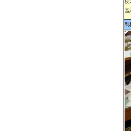
校
區
到