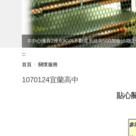
本中心擁有2座60KVA不斷電系統與500加侖油箱
:::
首頁
關懷服務
1070124宜蘭高中
貼心關
參