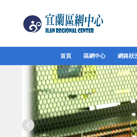
跳
到
主
要
內
容
區
首頁
區網中心
網路狀