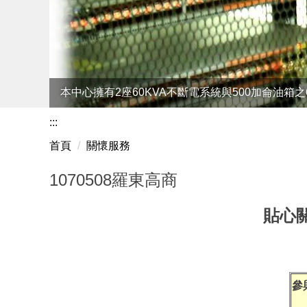
本中心擁有2座60KVA不斷電系統與500加侖油箱
:::
首頁
關懷服務
1070508羅東高商
貼心關
參