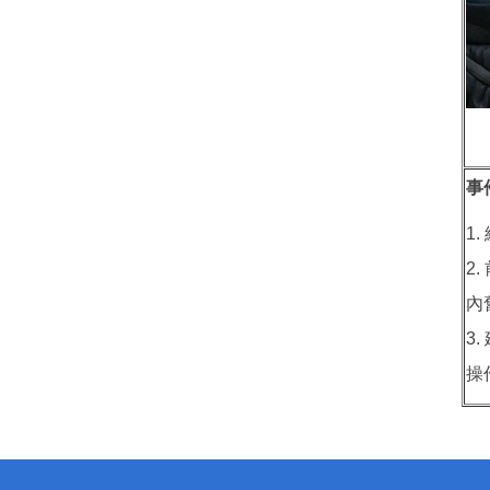
事
1
2
內
3
操