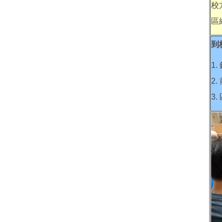
校
區
到
1
2
3