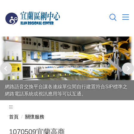
跳
到
主
要
內
容
區
本中心擁有2座60KVA不斷電系統與500加侖油箱之600KW
網路語音交換平台讓各連線單位間自行建置符合SIP標準之
發電機，可確保網路連線不因電力中斷。
網路電話系統或視訊應用等可以互通。
:::
首頁
關懷服務
1070509宜蘭高商