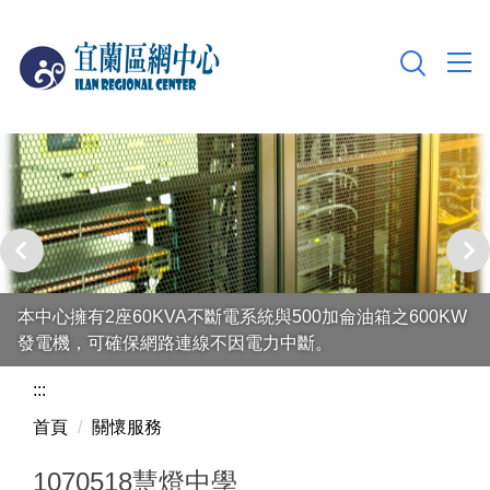
跳
到
主
要
內
容
區
本中心擁有2座60KVA不斷電系統與500加侖油箱之600KW
發電機，可確保網路連線不因電力中斷。
:::
首頁
關懷服務
1070518慧燈中學