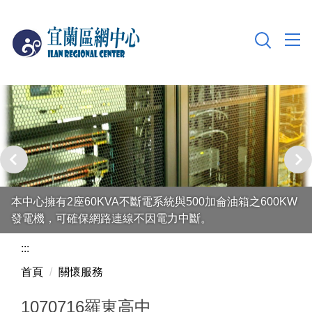
跳
到
主
要
內
容
區
本中心擁有2座60KVA不斷電系統與500加侖油箱之600KW
發電機，可確保網路連線不因電力中斷。
:::
首頁
關懷服務
1070716羅東高中