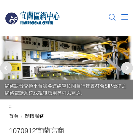
跳
到
主
要
內
容
區
網路語音交換平台讓各連線單位間自行建置符合SIP標準之
網路電話系統或視訊應用等可以互通。
:::
首頁
關懷服務
1070912宜蘭高商