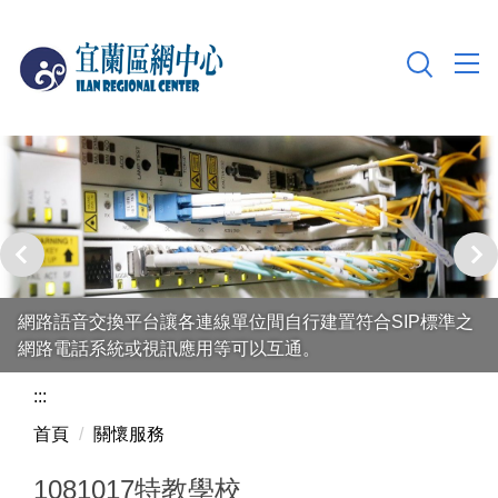
跳
到
主
要
內
容
區
網路語音交換平台讓各連線單位間自行建置符合SIP標準之
網路電話系統或視訊應用等可以互通。
:::
首頁
關懷服務
1081017特教學校