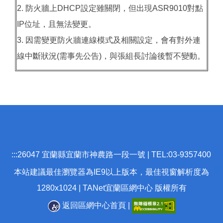
2. 防火牆上DHCP設定雖關閉，但出現ASR9010對點
IP位址，且無法變更。
3. 因需變更防火牆連線模式及相關設定，會有對外連
線中斷狀況(需事先公告)，與張組長討論後暫不變動。
:::
26047 宜蘭縣宜蘭市神農路一段一號 | TEL:03-9357400
本站建議最佳瀏覽器為IE9以上版本，最佳視窗解析度為
1280x1024 | TANet宜蘭區網中心 版權所有
返回區網中心首頁
|