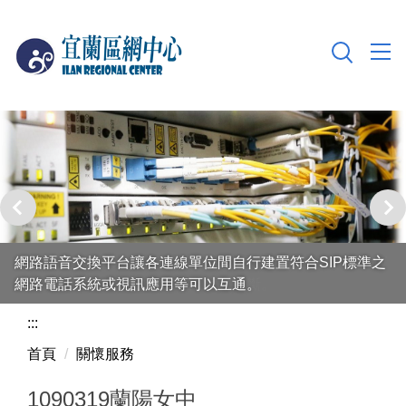
跳
到
主
要
內
容
區
本中心擁有2座60KVA不斷電系統與500加侖油箱之600KW
網路語音交換平台讓各連線單位間自行建置符合SIP標準之
發電機，可確保網路連線不因電力中斷。
網路電話系統或視訊應用等可以互通。
:::
首頁
關懷服務
1090319蘭陽女中