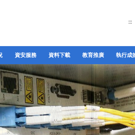
:::
況
資安服務
資料下載
教育推廣
執行成