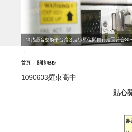
網路語音交換平台讓各連線單位間自行建置符合SI
:::
首頁
關懷服務
1090603羅東高中
貼心關懷
參