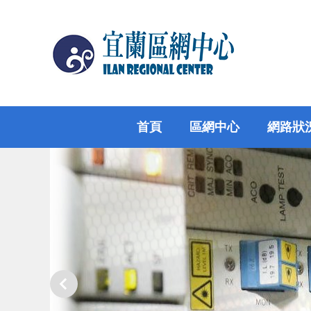
跳
到
主
要
內
容
區
首頁
區網中心
網路狀