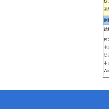
校
區
到
結
校
申
助
本
W