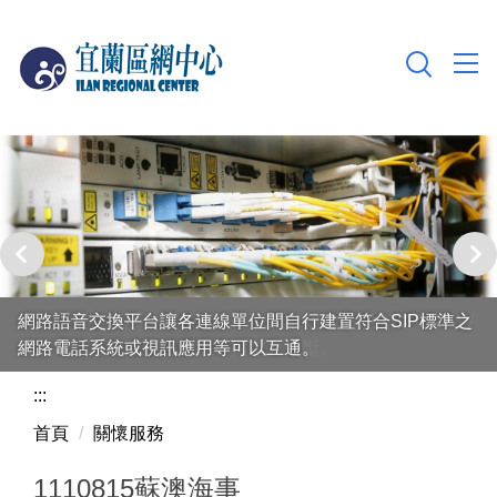
跳
到
主
要
內
容
區
本中心擁有2座60KVA不斷電系統與500加侖油箱之600KW
網路語音交換平台讓各連線單位間自行建置符合SIP標準之
發電機，可確保網路連線不因電力中斷。
網路電話系統或視訊應用等可以互通。
:::
首頁
關懷服務
1110815蘇澳海事