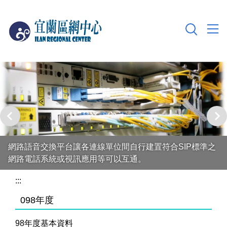
跳
到
主
要
內
容
區
網路語音交換平台讓各連線單位間自行建置符合SIP標準之
網路電話系統或視訊應用等可以互通。
:::
098年度
98年度基本資料