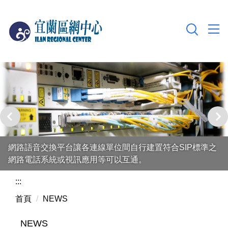
跳
到
主
要
內
容
區
網路語音交換平台讓各連線單位間自行建置符合SIP標準之
網路電話系統或視訊應用等可以互通。
:::
首頁
NEWS
NEWS