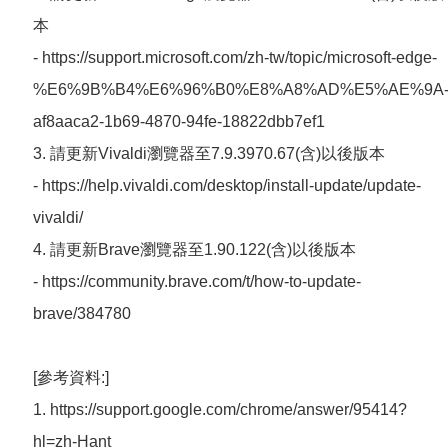
本
- https://support.microsoft.com/zh-tw/topic/microsoft-edge-
%E6%9B%B4%E6%96%B0%E8%A8%AD%E5%AE%9A
af8aaca2-1b69-4870-94fe-18822dbb7ef1
3. 請更新Vivaldi瀏覽器至7.9.3970.67(含)以後版本
- https://help.vivaldi.com/desktop/install-update/update-
vivaldi/
4. 請更新Brave瀏覽器至1.90.122(含)以後版本
- https://community.brave.com/t/how-to-update-
brave/384780
[參考資料:]
1. https://support.google.com/chrome/answer/95414?
hl=zh-Hant