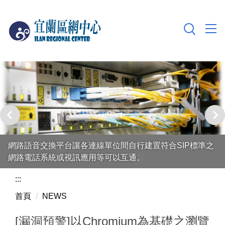
跳
到
主
要
內
容
區
本中心擁有2座60KVA不斷電系統與500加侖油箱之600KW
網路語音交換平台讓各連線單位間自行建置符合SIP標準之
發電機，可確保網路連線不因電力中斷。
網路電話系統或視訊應用等可以互通。
:::
首頁
NEWS
[漏洞預警]以Chromium為基礎之瀏覽