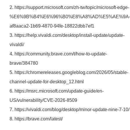
2. https://support.microsoft.com/zh-tw/topic/microsoft-edge-
%E6%9B%B4%E6%96%B0%E8%A8%AD%E5%AE%9A
af8aaca2-1b69-4870-94fe-18822dbb7ef1
3. https://help.vivaldi.com/desktop/install-update/update-
vivaldi/
4. https://community.brave.com/t/how-to-update-
brave/384780
5. https://chromereleases.googleblog.com/2026/05/stable-
channel-update-for-desktop_12.html
6. https://msrc.microsoft.com/update-guide/en-
US/vulnerability/CVE-2026-8509
7. https://vivaldi.com/blog/desktop/minor-update-nine-7-10/
8. https://brave.com/latest/