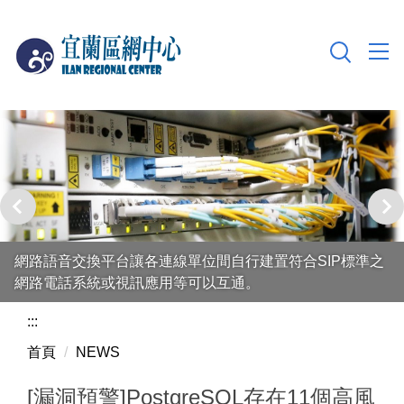
跳
到
主
要
內
容
區
網路語音交換平台讓各連線單位間自行建置符合SIP標準之
網路電話系統或視訊應用等可以互通。
:::
首頁
NEWS
[漏洞預警]PostgreSQL存在11個高風