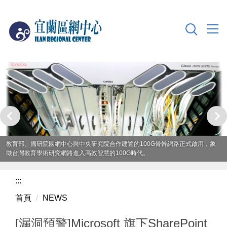
跳
到
主
要
內
容
區
教育部、國研院國網中心與中央研究院合作建置的100G骨幹網路正式啟用，象
徵台灣教育學術研究網路進入高效智慧的100G時代。
:::
首頁
NEWS
[漏洞預警]Microsoft 旗下SharePoint