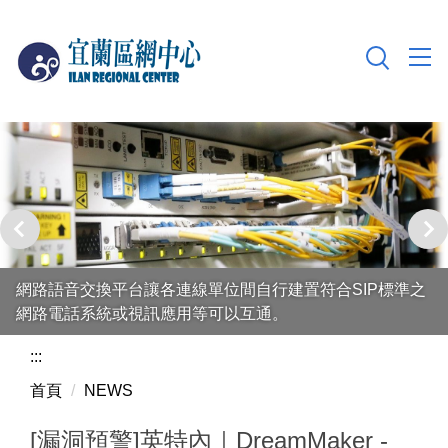
跳
到
主
要
內
容
區
網路語音交換平台讓各連線單位間自行建置符合SIP標準之
網路電話系統或視訊應用等可以互通。
:::
首頁
NEWS
[漏洞預警]英特內｜DreamMaker -