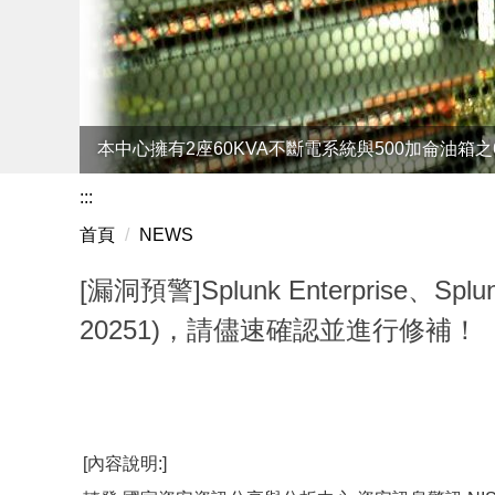
本中心擁有2座60KVA不斷電系統與500加侖油箱
網路語音交換平台讓各連線單位間自行建置符合SI
:::
首頁
NEWS
[漏洞預警]Splunk Enterprise、Spl
20251)，請儘速確認並進行修補！
[內容說明:]