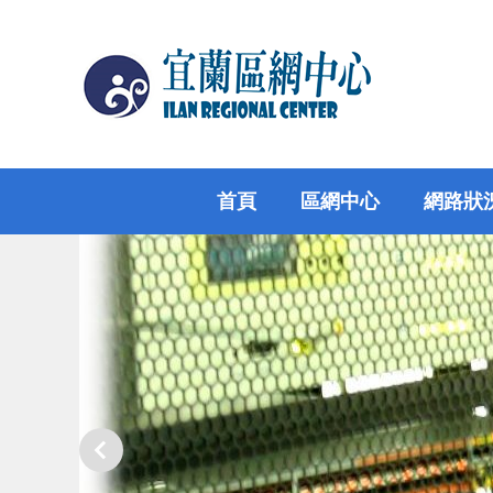
跳
到
主
要
內
容
區
首頁
區網中心
網路狀