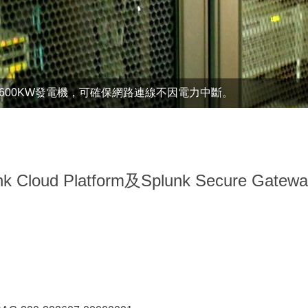
之600KW發電機，可確保網路連線不因電力中斷。
P標準之網路電話系統或視訊應用等可以互通。
unk Cloud Platform及Splunk Secure 