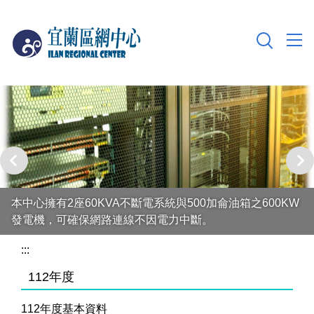
跳
到
主
要
內
容
區
本中心擁有2座60KVA不斷電系統與500加侖油箱之600KW
發電機，可確保網路連線不因電力中斷。
:::
112年度
112年度基本資料