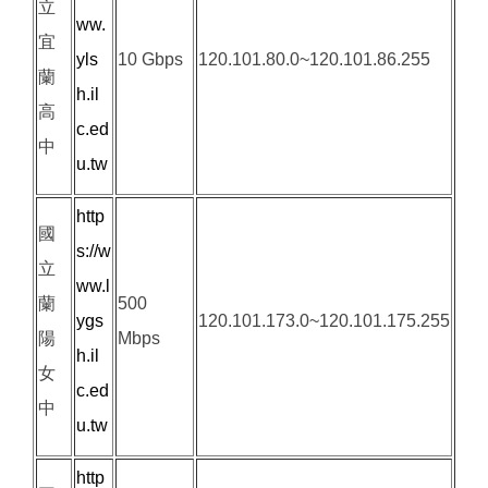
立
ww.
宜
yls
10 Gbps
120.101.80.0~120.101.86.255
蘭
h.il
高
c.ed
中
u.tw
http
國
s://w
立
ww.l
蘭
500
ygs
120.101.173.0~120.101.175.255
陽
Mbps
h.il
女
c.ed
中
u.tw
http