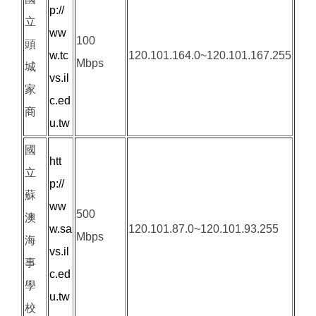
p://
立
ww
100
頭
w.tc
120.101.164.0~120.101.167.255
Mbps
城
vs.il
家
c.ed
商
u.tw
國
htt
立
p://
蘇
ww
500
澳
w.sa
120.101.87.0~120.101.93.255
Mbps
海
vs.il
事
c.ed
學
u.tw
校