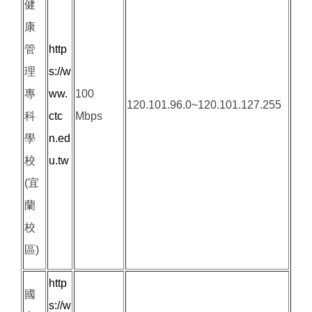
健
康
管
http
理
s://w
專
ww.
100
120.101.96.0~120.101.127.255
科
ctc
Mbps
學
n.ed
校
u.tw
(宜
蘭
校
區)
http
國
s://w