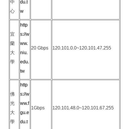
中
du.t
心
w
http
宜
s://w
蘭
ww.
20 Gbps
120.101.0.0~120.101.47.255
大
niu.
學
edu.
tw
http
佛
s://w
光
ww.f
1Gbps
120.101.48.0~120.101.67.255
大
gu.e
學
du.t