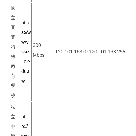
國
立
http
宜
s://w
蘭
ww.i
300
特
sse.
120.101.163.0~120.101.163.255
Mbps
殊
ilc.e
教
du.t
育
w
學
校
私
立
htt
中
p://