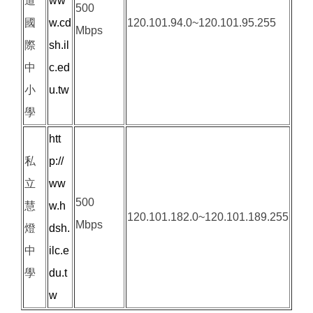
道
ww
500
國
w.cd
120.101.94.0~120.101.95.255
Mbps
際
sh.il
中
c.ed
小
u.tw
學
htt
私
p://
立
ww
500
慧
w.h
120.101.182.0~120.101.189.255
Mbps
燈
dsh.
中
ilc.e
學
du.t
w