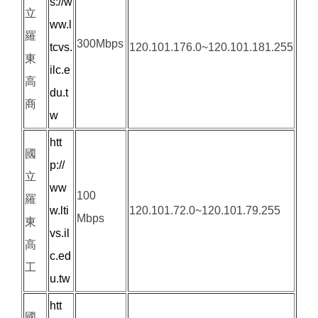
s://w
立
ww.l
羅
300Mbps
tcvs.
120.101.176.0~120.101.181.255
東
ilc.e
高
du.t
商
w
htt
國
p://
立
ww
100
羅
w.lti
120.101.72.0~120.101.79.255
Mbps
東
vs.il
高
c.ed
工
u.tw
htt
國