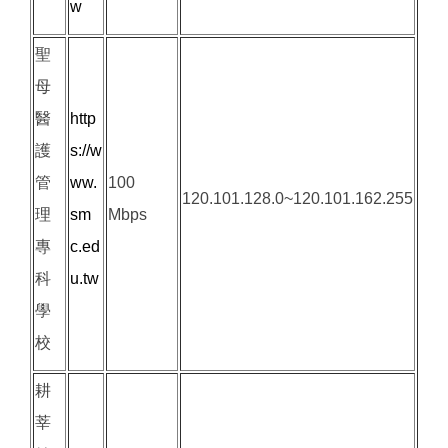
w
聖
母
醫
http
護
s://w
管
ww.
100
120.101.128.0~120.101.162.255
理
sm
Mbps
專
c.ed
科
u.tw
學
校
耕
莘