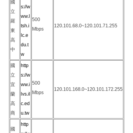
國
s://w
立
ww.l
500
羅
tsh.i
120.101.68.0~120.101.71.255
Mbps
東
lc.e
高
du.t
中
w
國
http
立
s://w
500
宜
ww.i
120.101.168.0~120.101.172.255
Mbps
蘭
lvs.il
高
c.ed
商
u.tw
http
國