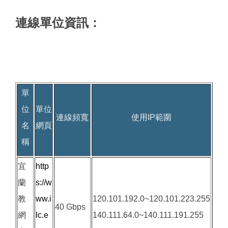
連線單位資訊：
單
位
單位
連線頻寬
使用IP範圍
名
網頁
稱
宜
http
蘭
s://w
教
ww.i
120.101.192.0~120.101.223.255
40 Gbps
網
lc.e
140.111.64.0~140.111.191.255