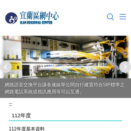
跳
到
主
要
內
容
區
網路語音交換平台讓各連線單位間自行建置符合SIP標準之
網路電話系統或視訊應用等可以互通。
:::
112年度
112年度基本資料