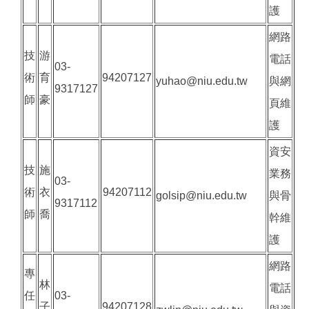
護
網路
技
游
電話
03-
術
育
94207127
yuhao@niu.edu.tw
與網
9317127
師
豪
頁維
護
資安
技
施
業務
03-
術
衣
94207112
golsip@niu.edu.tw
與骨
9317112
師
喬
幹維
護
網路
專
林
電話
任
03-
子
94207128