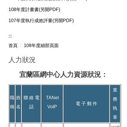
108年度計畫書(另開PDF)
107年度執行成效評量(另開PDF)
:::
首頁
108年度細部頁面
人力狀況
宜蘭區網中心人力資源狀況：
業
職
姓
聯 絡 電
TANet
務
電 子 郵 件
稱
名
話
VoIP
執
掌