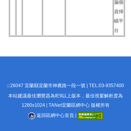
漏個
資掃
瞄平
台
:::
26047 宜蘭縣宜蘭市神農路一段一號 | TEL:03-9357400
本站建議最佳瀏覽器為IE9以上版本，最佳視窗解析度為
1280x1024 | TANet宜蘭區網中心 版權所有
返回區網中心首頁
|