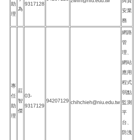
zwlin@niu.edu.tw
與資
助
9317128
為
安業
理
務
網路
管
理、
網站
應用
程式
專
莊
弱點
任
03-
智
94207129
chihchieh@niu.edu.tw
監測
助
9317129
傑
平
理
台、
防洩