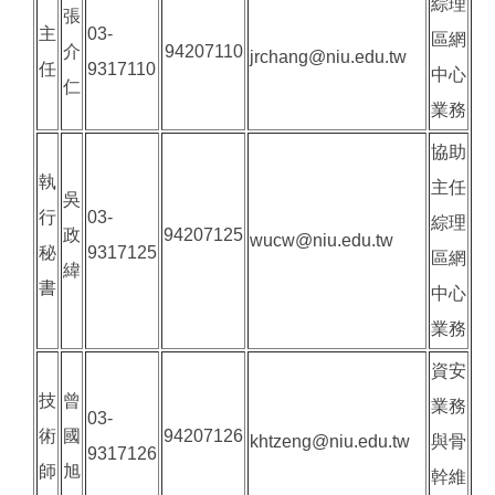
綜理
張
主
03-
區網
介
94207110
jrchang@niu.edu.tw
任
9317110
中心
仁
業務
協助
執
主任
吳
行
03-
綜理
政
94207125
wucw@niu.edu.tw
秘
9317125
區網
緯
書
中心
業務
資安
技
曾
業務
03-
術
國
94207126
khtzeng@niu.edu.tw
與骨
9317126
師
旭
幹維