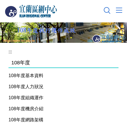
跳
到
主
要
內
容
區
:::
108年度
108年度基本資料
108年度人力狀況
108年度組織運作
108年度機房介紹
108年度網路架構