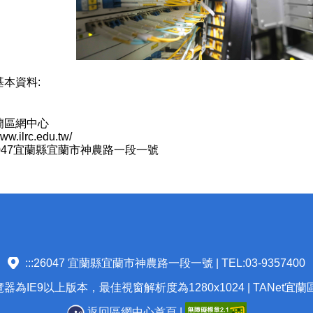
本資料:
蘭區網中心
w.ilrc.edu.tw/
047宜蘭縣宜蘭市神農路一段一號
:::
26047 宜蘭縣宜蘭市神農路一段一號 | TEL:03-9357400
為IE9以上版本，最佳視窗解析度為1280x1024 | TANet宜
返回區網中心首頁
|