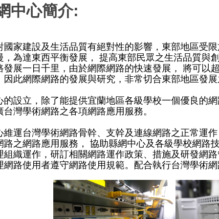
網中心簡介:
對國家建設及生活品質有絕對性的影響，東部地區受限
慢，為達東西平衡發展， 提高東部民眾之生活品質與
路發展一日千里，由於網際網路的快速發展， 將可以
，因此網際網路的發展與研究，非常切合東部地區發展
心的設立，除了能提供宜蘭地區各級學校一個優良的網
廣台灣學術網路之各項網路應用服務。
心維運台灣學術網路骨幹、支幹及連線網路之正常運作
網路之網路應用服務， 協助縣網中心及各級學校網路
理組織運作，研訂相關網路運作政策、措施及研發網路
理網路使用者遵守網路使用規範。配合執行台灣學術網