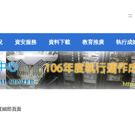
:::
況
資安服務
資料下載
教育推廣
執行成
年度細部頁面