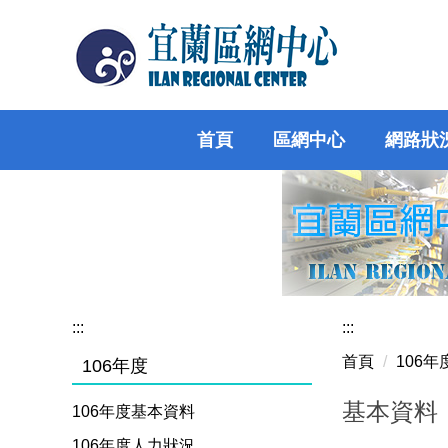
跳
到
主
要
內
容
首頁
區網中心
網路狀
區
:::
:::
首頁
106
106年度
基本資料
106年度基本資料
106年度人力狀況