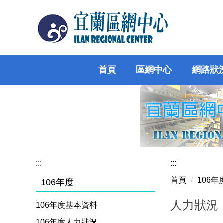
跳
到
主
要
內
容
首頁
區網中心
網路狀
區
:::
:::
首頁
106
106年度
人力狀況
106年度基本資料
106年度人力狀況