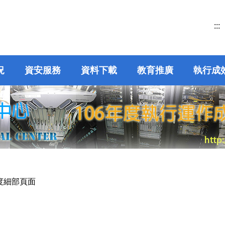
:::
況
資安服務
資料下載
教育推廣
執行成
年度細部頁面