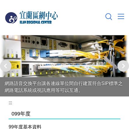
跳
到
主
要
內
容
區
網路語音交換平台讓各連線單位間自行建置符合SIP標準之
網路電話系統或視訊應用等可以互通。
:::
099年度
99年度基本資料