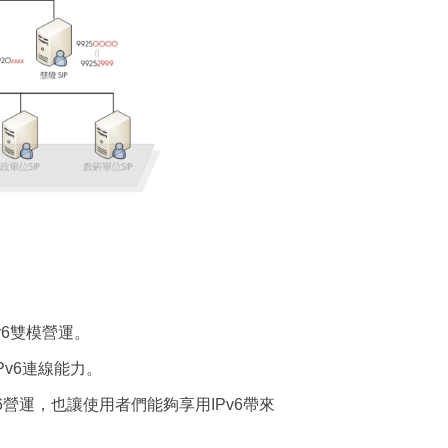
v6雙模營運。
Pv6連線能力。
v6營運，也讓使用者們能夠享用IPv6帶來