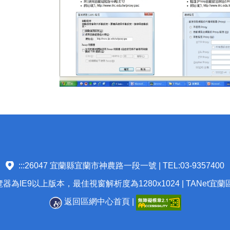
:::
26047 宜蘭縣宜蘭市神農路一段一號 | TEL:03-9357400
為IE9以上版本，最佳視窗解析度為1280x1024 | TANet宜
返回區網中心首頁
|