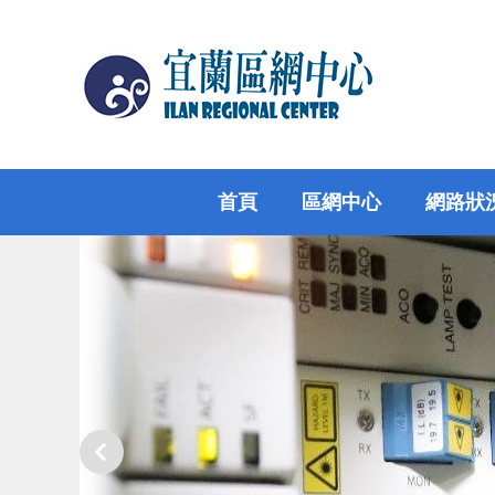
跳
到
主
要
內
容
區
首頁
區網中心
網路狀