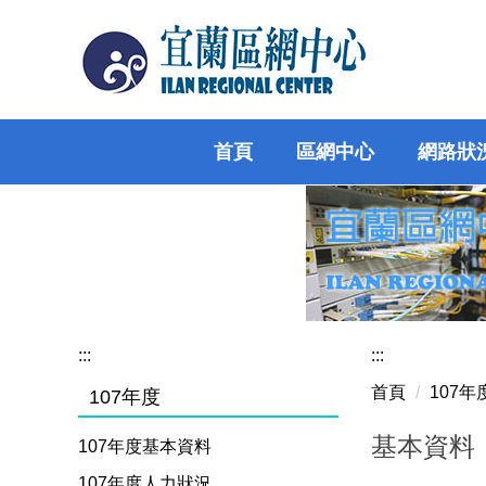
跳
到
主
要
內
容
首頁
區網中心
網路狀
區
:::
:::
首頁
107
107年度
基本資料
107年度基本資料
107年度人力狀況