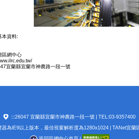
本資料:
蘭區網中心
w.ilrc.edu.tw/
047宜蘭縣宜蘭市神農路一段一號
:::
26047 宜蘭縣宜蘭市神農路一段一號 | TEL:03-9357400
為IE9以上版本，最佳視窗解析度為1280x1024 | TANet宜
返回區網中心首頁
|