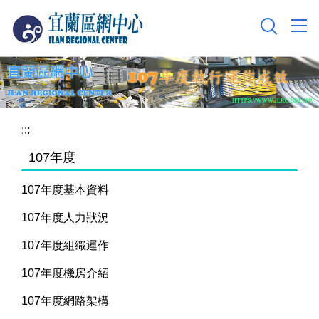
跳
到
主
要
內
容
區
:::
107年度
107年度基本資料
107年度人力狀況
107年度組織運作
107年度機房介紹
107年度網路架構