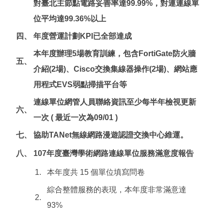
對臺北主節點電路妥善率達99.99%，對連連線單
位平均達99.36%以上
四、
年度營運計劃KPI已全部達成
本年度辦理5場教育訓練，包含FortiGate防火牆
五、
介紹(2場)、Cisco交換集線器操作(2場)、網站應
用程式EVS弱點掃描平台等
連線單位網管人員聯絡資訊至少每半年檢視更新
六、
一次 ( 最近一次為09/01 )
七、
協助TANet無線網路漫遊認證交換中心維運。
八、
107年度臺灣學術網路連線單位服務滿意度報告
1.
本年度共 15 個單位填寫問卷
綜合整體服務的表現，本年度非常滿意達
2.
93%