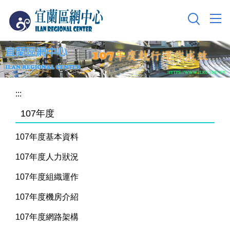
跳
到
主
要
內
容
區
:::
107年度
107年度基本資料
107年度人力狀況
107年度組織運作
107年度機房介紹
107年度網路架構