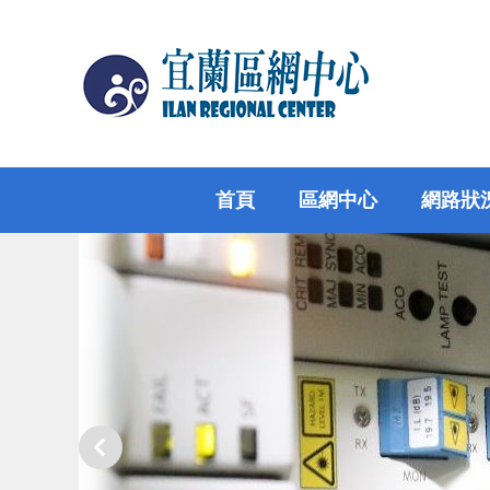
跳
到
主
要
內
容
區
首頁
區網中心
網路狀