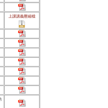
上課講義壓縮檔
防