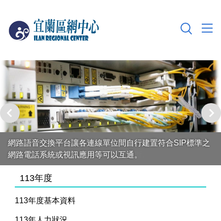
跳
到
主
要
內
容
區
網路語音交換平台讓各連線單位間自行建置符合SIP標準之
網路電話系統或視訊應用等可以互通。
113年度
113年度基本資料
113年人力狀況