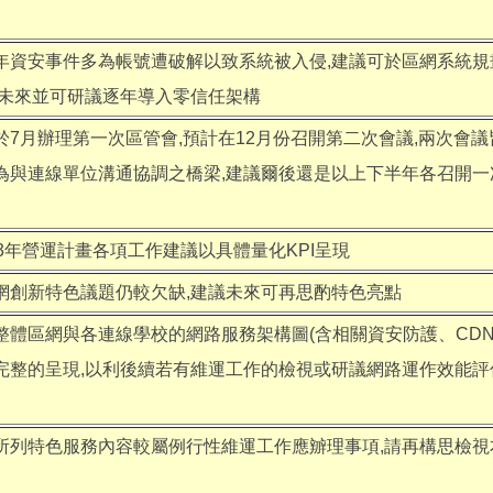
年資安事件多為帳號遭破解以致系統被入侵,建議可於區網系統
,未來並可研議逐年導入零信任架構
於7月辦理第一次區管會,預計在12月份召開第二次會議,兩次會
為與連線單位溝通協調之橋梁,建議爾後還是以上下半年各召開一
13年營運計畫各項工作建議以具體量化KPI呈現
網創新特色議題仍較欠缺,建議未來可再思酌特色亮點
整體區網與各連線學校的網路服務架構圖(含相關資安防護、CDN、
完整的呈現,以利後續若有維運工作的檢視或研議網路運作效能評
所列特色服務內容較屬例行性維運工作應辧理事項,請再構思檢