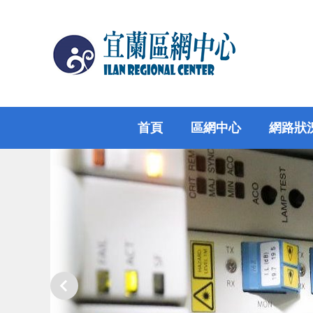
跳
到
主
要
內
容
區
首頁
區網中心
網路狀