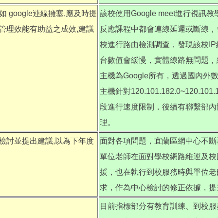
google連線擁塞,應及時提
該校使用Google meet進行視訊教
管理效能有助益之成效,建議
反應課程中都會連線延遲或斷線，
校進行路由檢測調查，發現該校IP經由7
台數值會緩慢，實體線路無問題，經wh
主機為Google所有，透過國內外數
主機針對120.101.182.0~120.101
段進行速度限制，後續有聯繫部內協助
理。
檢討並提出建議,以為下年度
面對各項問題，宜蘭區網中心不斷
單位老師在面對學校網路維運及校
援，也在執行到校服務時與單位老
求，作為中心檢討的修正依據，提
目前指標部分有教育訓練、到校服