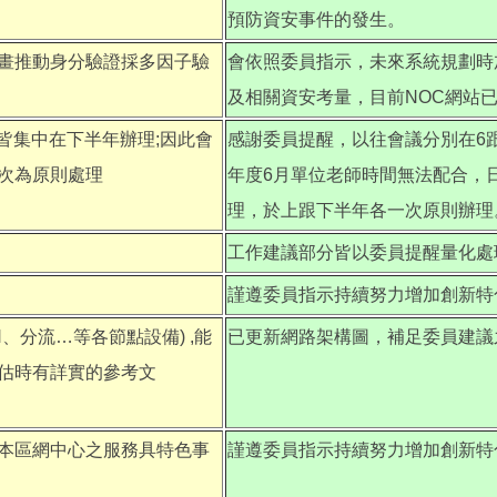
預防資安事件的發生。
規畫推動身分驗證採多因子驗
會依照委員指示，未來系統規劃時
及相關資安考量，目前NOC網站
議皆集中在下半年辦理;因此會
感謝委員提醒，以往會議分別在6跟
次為原則處理
年度6月單位老師時間無法配合，
理，於上跟下半年各一次原則辦理
工作建議部分皆以委員提醒量化處
謹遵委員指示持續努力增加創新特
分流…等各節點設備) ,能
已更新網路架構圖，補足委員建議
估時有詳實的參考文
視本區網中心之服務具特色事
謹遵委員指示持續努力增加創新特