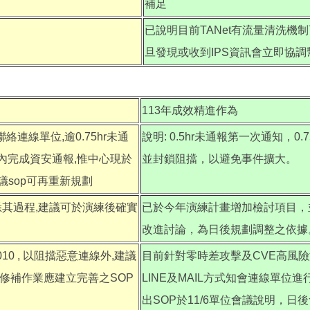
補足
已說明目前TANet有流量清洗機
旦發現或收到IPS資訊會立即協調
113年成效精進作為
絡連線單位,逾0.75hr未通
說明: 0.5hr未通報第一次通知，0
時內完成資安通報,惟中心現於
並封鎖阻擋，以避免事件擴大。
議sop可再重新規劃
悉其過程,建議可於演練後確實
已於今年演練計畫增加檢討項目，
改進討論，為日後規劃調整之依據
010 , 以阻擋惡意連線外,建議
目前針對零時差攻擊及CVE高風
修補作業應建立完善之SOP
LINE及MAIL方式知會連線單位
出SOP於11/6單位會議說明，日