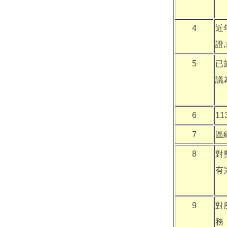
4
近
證
5
已
議
6
1
7
區
8
對
有
9
對
務