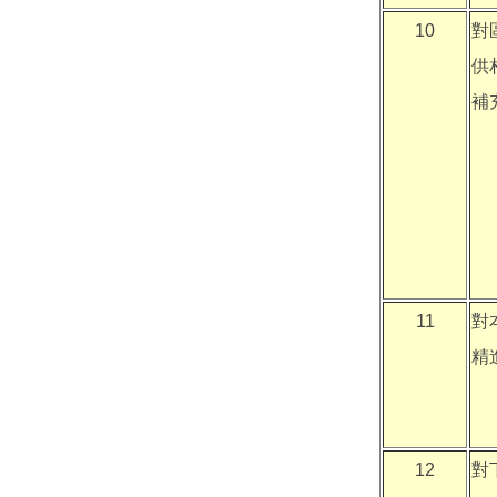
10
對
供
補
11
對
精
12
對