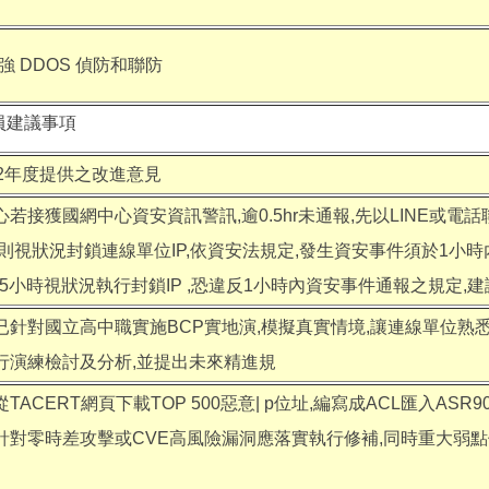
強 DDOS 偵防和聯防
員建議事項
12年度提供之改進意見
心若接獲國網中心資安資訊警訊,逾0.5hr未通報,先以LINE或電話聯
,則視狀況封鎖連線單位IP,依資安法規定,發生資安事件須於1小
.75小時視狀況執行封鎖IP ,恐違反1小時內資安事件通報之規定,建
已針對國立高中職實施BCP實地演,模擬真實情境,讓連線單位熟
行演練檢討及分析,並提出未來精進規
從TACERT網頁下載TOP 500惡意| p位址,編寫成ACL匯入ASR9
針對零時差攻擊或CVE高風險漏洞應落實執行修補,同時重大弱點