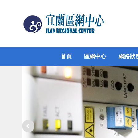
跳
到
主
要
內
容
區
首頁
區網中心
網路狀