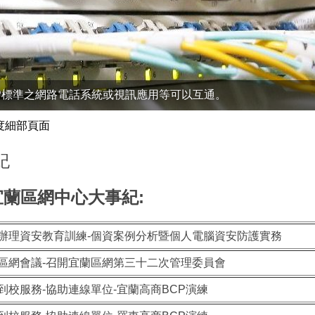
P標準之網路電話系統或視訊應用等可以互通。
年度細部頁面
紀
宜蘭區網中心大事紀:
辦理資安教育訓練-個資案例分析暨個人電腦資安防護實務
區網會議-召開宜蘭區網第三十二次管理委員會
到校服務-協助連線單位-宜蘭高商BCP演練