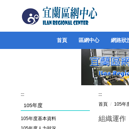
跳
到
主
要
內
容
首頁
區網中心
網路狀
區
:::
:::
首頁
105
105年度
組織運作
105年度基本資料
105年度人力狀況