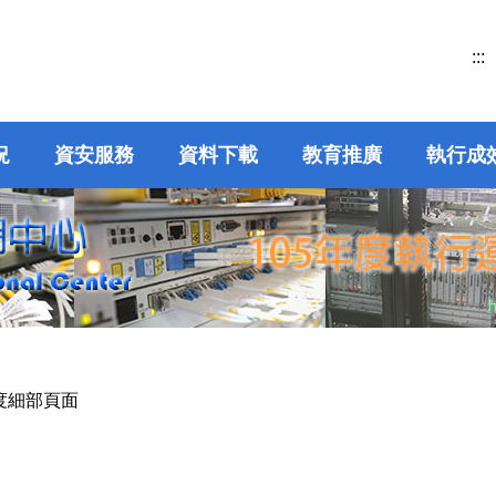
:::
況
資安服務
資料下載
教育推廣
執行成
年度細部頁面