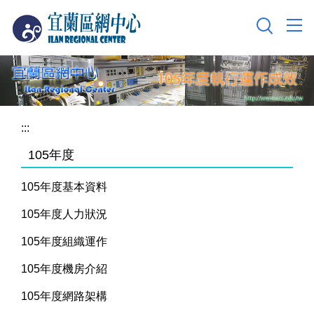
跳
到
主
要
內
容
區
:::
105年度
105年度基本資料
105年度人力狀況
105年度組織運作
105年度機房介紹
105年度網路架構