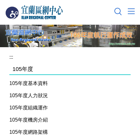
跳
到
主
要
內
容
區
:::
105年度
105年度基本資料
105年度人力狀況
105年度組織運作
105年度機房介紹
105年度網路架構