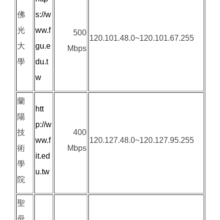
佛
s://w
光
ww.f
500
120.101.48.0~120.101.67.255
大
gu.e
Mbps
學
du.t
w
蘭
htt
陽
p://w
技
400
ww.f
120.127.48.0~120.127.95.255
術
Mbps
it.ed
學
u.tw
院
聖
母