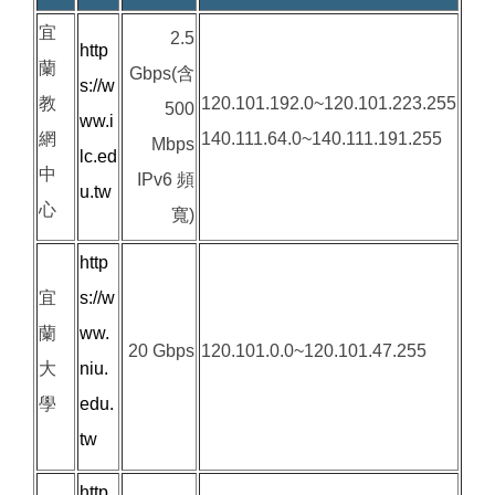
宜
2.5
http
蘭
Gbps(含
s://w
教
120.101.192.0~120.101.223.255
500
ww.i
網
140.111.64.0~140.111.191.255
Mbps
lc.ed
中
IPv6 頻
u.tw
心
寬)
http
宜
s://w
蘭
ww.
20 Gbps
120.101.0.0~120.101.47.255
大
niu.
學
edu.
tw
http