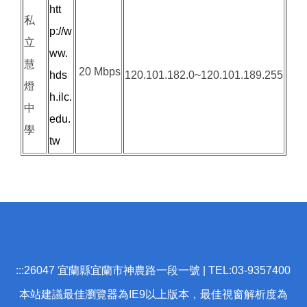
htt
私
p://w
立
ww.
慧
20 Mbps
hds
120.101.182.0~120.101.189.255
燈
h.ilc.
中
edu.
學
tw
:::
26047 宜蘭縣宜蘭市神農路一段一號 | TEL:03-9357400
本站建議最佳瀏覽器為IE9以上版本，最佳視窗解析度為