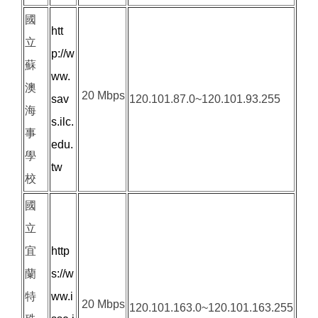
國
htt
立
p://w
蘇
ww.
澳
20 Mbps
sav
120.101.87.0~120.101.93.255
海
s.ilc.
事
edu.
學
tw
校
國
立
宜
http
蘭
s://w
特
ww.i
20 Mbps
120.101.163.0~120.101.163.255