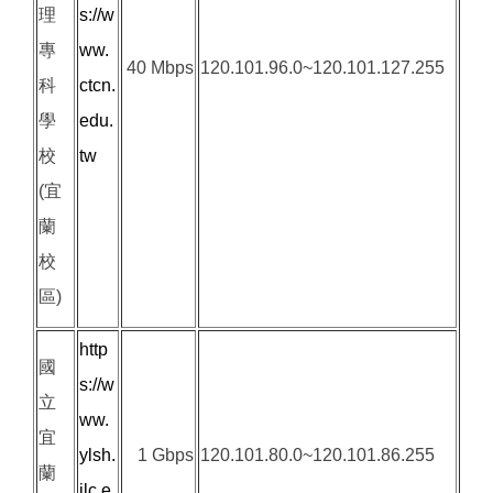
理
s://w
專
ww.
40 Mbps
120.101.96.0~120.101.127.255
科
ctcn.
學
edu.
校
tw
(宜
蘭
校
區)
http
國
s://w
立
ww.
宜
ylsh.
1 Gbps
120.101.80.0~120.101.86.255
蘭
ilc.e