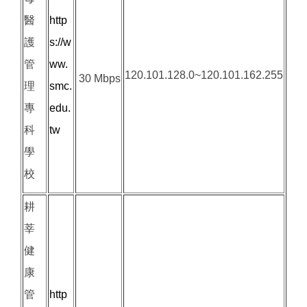
醫
http
護
s://w
管
ww.
120.101.128.0~120.101.162.255
30 Mbps
理
smc.
專
edu.
科
tw
學
校
耕
莘
健
康
管
http