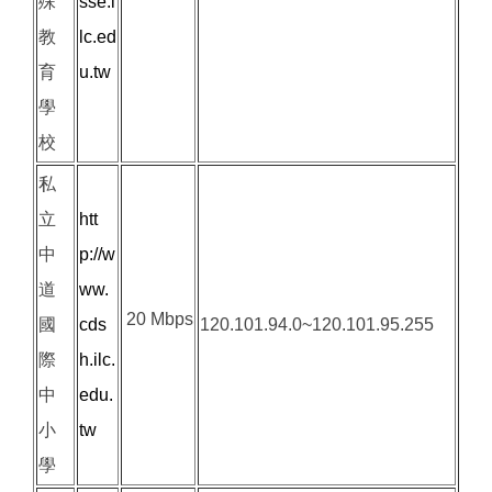
殊
sse.i
教
lc.ed
育
u.tw
學
校
私
立
htt
中
p://w
道
ww.
20 Mbps
國
cds
120.101.94.0~120.101.95.255
際
h.ilc.
中
edu.
小
tw
學