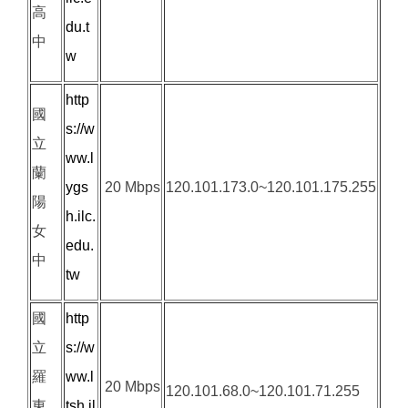
高
du.t
中
w
http
國
s://w
立
ww.l
蘭
ygs
20 Mbps
120.101.173.0~120.101.175.255
陽
h.ilc.
女
edu.
中
tw
國
http
立
s://w
羅
ww.l
20 Mbps
120.101.68.0~120.101.71.255
東
tsh.il