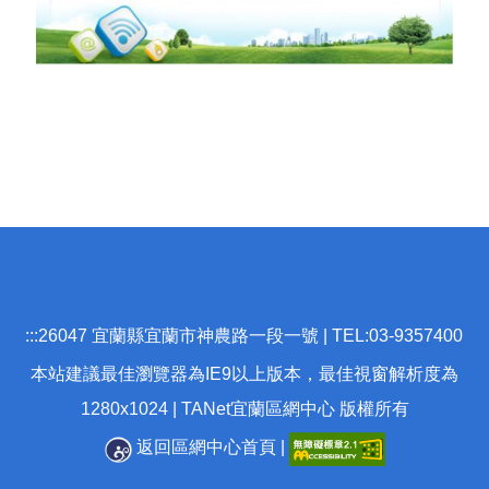
:::
26047 宜蘭縣宜蘭市神農路一段一號 | TEL:03-9357400
本站建議最佳瀏覽器為IE9以上版本，最佳視窗解析度為
1280x1024 | TANet宜蘭區網中心 版權所有
返回區網中心首頁
|