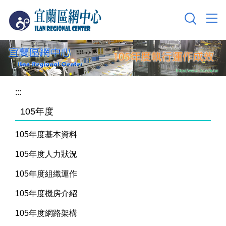
跳
到
主
要
內
容
區
:::
105年度
105年度基本資料
105年度人力狀況
105年度組織運作
105年度機房介紹
105年度網路架構