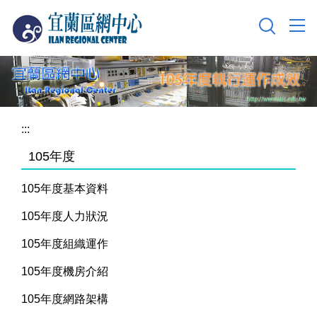
跳
到
主
要
內
容
區
:::
105年度
105年度基本資料
105年度人力狀況
105年度組織運作
105年度機房介紹
105年度網路架構