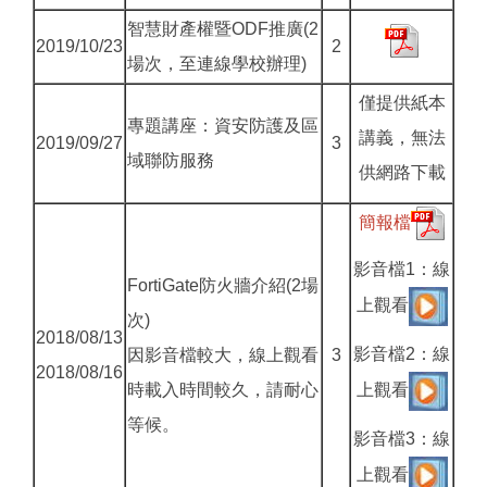
智慧財產權暨ODF推廣(2
2019/10/23
2
場次，至連線學校辦理)
僅提供紙本
專題講座：資安防護及區
講義，無法
2019/09/27
3
域聯防服務
供網路下載
簡報檔
影音檔1：線
FortiGate防火牆介紹(2場
上觀看
次)
2018/08/13
影音檔2：線
因影音檔較大，線上觀看
3
2018/08/16
時載入時間較久，請耐心
上觀看
等候。
影音檔3：線
上觀看