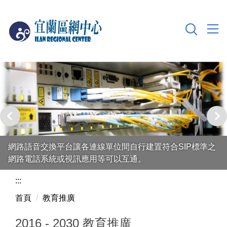
跳
到
主
要
內
容
區
網路語音交換平台讓各連線單位間自行建置符合SIP標準之
網路電話系統或視訊應用等可以互通。
:::
首頁
教育推廣
2016 - 2030 教育推廣